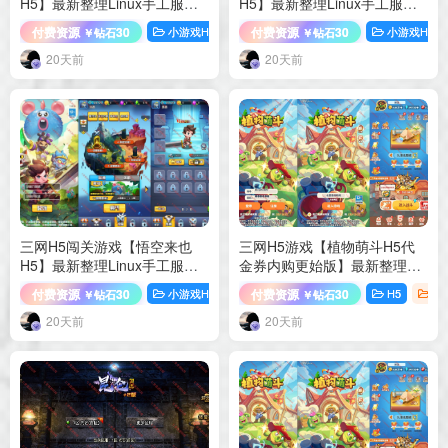
H5】最新整理Linux手工服务
H5】最新整理Linux手工服务
端+Win一键服务端+解压即玩
端+Win一键服务端+解压即玩
付费资源
30
付费资源
30
小游戏H5
手游源码
小游戏H5
￥钻石
￥钻石
+详细搭建教程
+详细搭建教程
20天前
20天前
三网H5闯关游戏【悟空来也
三网H5游戏【植物萌斗H5代
H5】最新整理Linux手工服务
金券内购更始版】最新整理
端+Win一键服务端+源码+解压
Linux手工服务端+全套前后端
付费资源
30
付费资源
30
小游戏H5
手游源码
H5
手
￥钻石
￥钻石
即玩+详细搭建教程
源码+管理后台+CDK授权后台
+安卓苹果双端+详细搭建教程
20天前
20天前
+视频教程