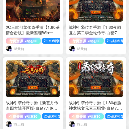
XO三端引擎传奇手游【1.80基
战神引擎传奇手游【1.80夜雨
情合击版】最新整理Win一键
复古第二季金蛇传奇-白猪7免
服务端+PC安卓苹果+详细搭建
授权】最新整理Win一键服务
付费资源
30
付费资源
30
XO引擎版本
端游源码
战神引擎
￥钻石
￥钻石
教程
端+GM充值后台+安卓苹果双
端+详细搭建教程+视频教程
18天前
18天前
战神引擎传奇手游【新苍月传
战神引擎传奇手游【1.80看脸
奇四大陆开区版-白猪7.1免授
神龙铭文元素三职业-白猪7.2
权】最新整理Win一键服务端
免授权】最新整理Win一键服
付费资源
30
付费资源
30
战神引擎
手游源码
战神引擎
￥钻石
￥钻石
+GM充值后台+安卓苹果双端
务端+GM充值后台+安卓苹果
+详细搭建教程+视频教程
双端+详细搭建教程+视频教程
19天前
19天前