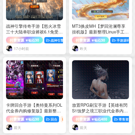
战神引擎传奇手游【怒火冰雪
MT3换皮MH【梦回沧澜尊享
三十大陆单职业裤衩6.1免受
挂机版】最新整理Linux手工服
权】最新整理Win系特色服务
务端+源码+攻略+管理后台+安
付费资源
30
付费资源
30
战神引擎
手游源码
手游源码
￥钻石
￥钻石
端+安卓苹果双端+GM后台+详
卓苹果双端+详细搭建教程+视
细搭建教程
频教程
17小时前
昨天
卡牌回合手游【奥特曼系列OL
放置RPG刷宝手游【英雄有閃
代金券内购修复版】最新整理
S1蚀梦之境三职业代金券内购
Linux手工服务端+加解密工具
修复版】最新整理Linux手工服
付费资源
30
付费资源
400
回合
手游源码
寄售资源
￥钻石
￥钻石
+CDK授权后台+安卓苹果双端
务端+本地注册+运维后台+管
+详细搭建教程
理后台+代理后台+CDK授权后
前天
前天
台+安卓苹果双端+详细搭建教