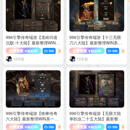
996引擎传奇端游【龙岭问道
996引擎传奇端游【十三无限
沉默-十大陆】最新整理WIN系
刀八大陆】最新整理WIN系一
一键即玩单机端+PC客户端+详
键即玩单机端+PC客户端+详细
付费资源
30
付费资源
30
996
端游源码
996
端
￥钻石
￥钻石
细搭建教程
搭建教程
10天前
10天前
996引擎传奇端游【铁棒传奇
996引擎传奇端游【无限大陆
六大陆】最新整理WIN系一键
单职业二十五大陆】最新整理
即玩单机端+PC客户端+详细搭
WIN系一键即玩单机端+PC客
付费资源
30
付费资源
30
996
端游源码
996
端
￥钻石
￥钻石
建教程
户端+详细搭建教程