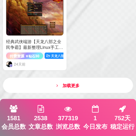
经典武侠端游【天龙八部之全
民争霸】最新整理Linux手工服
务端+GM工具+PC客户端+详
付费资源
30
天龙八部
端游源码
￥钻石
细搭建教程
24天前
加载更多
1581
2538
377319
1
752天
会员总数
文章总数
浏览总数
今日发布
稳定运行