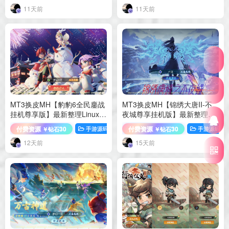
11天前
11天前
MT3换皮MH【豹豹6全民鏖战
MT3换皮MH【锦绣大唐II-不
挂机尊享版】最新整理Linux手
夜城尊享挂机版】最新整理
工服务端+源码+管理后台+安
Linux手工服务端+源码+管理
付费资源
30
付费资源
30
手游源码
梦幻西游
手游源码
￥钻石
￥钻石
卓苹果双端+详细搭建教程+视
后台+安卓苹果双端+详细搭建
频教程
教程+视频教程
12天前
15天前