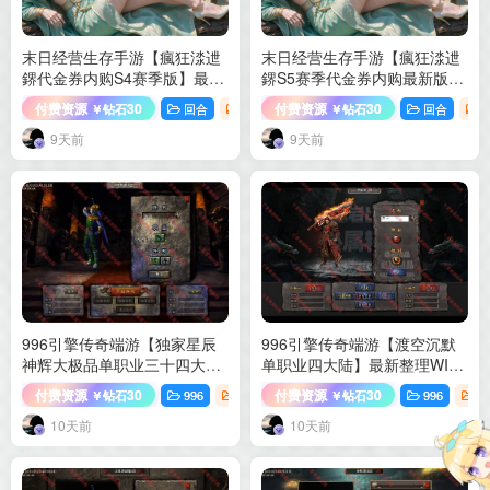
末日经营生存手游【瘋狂渁迣
末日经营生存手游【瘋狂渁迣
鎅代金券内购S4赛季版】最新
鎅S5赛季代金券内购最新版】
整理Linux手工服务端+服务端
最新整理Linux手工端+管理后
付费资源
30
付费资源
30
回合
手游源码
回合
￥钻石
￥钻石
源码+加解密工具+管理后台
台+CDK授权后台+安卓苹果双
+CDK授权后台+安卓客户端
端+详细搭建教程+视频教程
9天前
9天前
+详细搭建教程+视频教程
996引擎传奇端游【独家星辰
996引擎传奇端游【渡空沉默
神辉大极品单职业三十四大
单职业四大陆】最新整理WIN
陆】最新整理WIN系一键即玩
系一键即玩单机端+PC客户端
付费资源
30
付费资源
30
996
端游源码
996
端
￥钻石
￥钻石
单机端+PC客户端+详细搭建教
+详细搭建教程
程
10天前
10天前