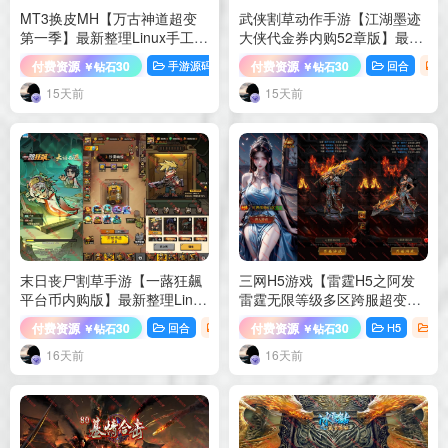
MT3换皮MH【万古神道超变
武侠割草动作手游【江湖墨迹
第一季】最新整理Linux手工服
大侠代金券内购52章版】最新
务端+源码+管理后台+安卓苹
整理Linux手工服务端+活动全
付费资源
30
付费资源
30
手游源码
梦幻西游
回合
￥钻石
￥钻石
果双端+详细搭建教程+视频教
开+CDK授权后台+安卓苹果双
程
端+详细搭建教程
15天前
15天前
末日丧尸割草手游【一蕗狂飆
三网H5游戏【雷霆H5之阿发
平台币内购版】最新整理Linux
雷霆无限等级多区跨服超变
手工服务端+管理后台+代理后
版】最新整理Linux手工服务端
付费资源
30
付费资源
30
回合
手游源码
H5
手
￥钻石
￥钻石
台+商城后台+安卓苹果双端
+管理后台+GM分级授权后台
+详细搭建教程
+简易安卓客户端+详细搭建教
16天前
16天前
程