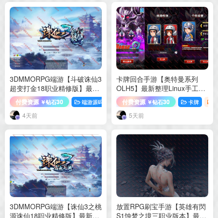
程
3DMMORPG端游【斗破诛仙3
卡牌回合手游【奥特曼系列
超变打金18职业精修版】最新
OLH5】最新整理Linux手工服
整理Linux手工服务端+GM工
务端+加解密工具+CDK授权后
付费资源
30
付费资源
30
端游源码
诛仙
卡牌
￥钻石
￥钻石
具+网页注册+PC客户端+详细
台+安卓苹果双端+详细搭建教
搭建教程
程+视频教程
4天前
5天前
3DMMORPG端游【诛仙3之桃
放置RPG刷宝手游【英雄有閃
源诛仙18职业精修版】最新整
S1蚀梦之境三职业版本】最新