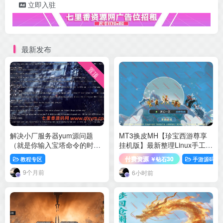
立即入驻
最新发布
置顶
解决小厂服务器yum源问题
MT3换皮MH【珍宝西游尊享
（就是你输入宝塔命令的时候
挂机版】最新整理Linux手工服
很多报错问题）
务端+源码+管理后台+安卓苹
付费资源
30
教程专区
手游源码
￥钻石
果双端+详细搭建教程+视频教
9个月前
程
6小时前