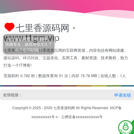
七里香源码网・
www.t1gm.vip
外贸啦提示您 午夜骚年，
快睡觉去，妹纸等你太久了
会不耐烦的哦！
七里香源码网致力于分享优质实用的互联网资源，内容包括有网站搭建、
建站源码、样式特效、主题美化、实用工具、素材资源、技术教程，致力
打造一个IT博客!
页面耗时 0.792 秒 | 数据库查询 51 次 | 内存 15.76 MB | 在线人数：1人
友情链接：
申请友链
Copyright © 2025 - 2026
七里香源码网
All Rights Reserved.
XICP备
xxxxxxxxxxx号-x
・
公网安备xxxxxxxxxxxxx号