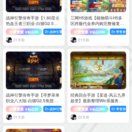
战神引擎传奇手游【1.80昆仑
三网H5游戏【植物萌斗H5多
热血王者三职业-白猪G2.5免
区跨服代金券内购完整修复
授权】最新整理Win一键服务
版】最新整理Linux手工服务端
付费资源
30
付费资源
200
战神引擎
手游源码
寄售资源
￥钻石
￥钻石
端+GM充值后台+安卓苹果双
+前后端源码+管理后台+CDK
端+详细搭建教程+视频教程
授权后台+H5安卓双端+详细搭
21天前
21天前
建教程
战神引擎传奇手游【寻梦录单
经典回合手游【某道-风云九界
职业八大陆-白猪G2.5免授
超变】最新整理Win系服务端
权】最新整理Win一键服务端
+安卓客户端+多功能控制台
付费资源
30
付费资源
200
战神引擎
手游源码
寄售资源
￥钻石
￥钻石
+GM充值后台+安卓苹果双端
+详细搭建教程
+详细搭建教程+视频教程
21天前
22天前