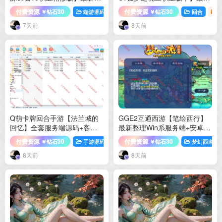
理Linux手工服务端+GM工具
整理Linux手工服务端+加解密
付费资源
30
付费资源
30
端游源码
诛仙
回合
￥钻石
￥钻石
+网页注册+PC客户端+详细搭
工具+管理后台+代理后台
建教程
+CDK授权后台+安卓苹果双端
7天前
8天前
+详细搭建教程
Q萌卡牌回合手游【法兰城的
GGE2互通西游【笔绘西行】
回忆】全套服务端源码+客户
最新整理Win系服务端+安卓苹
端源码+策划文档
果PC三端+GM工具+全套源码
付费资源
30
付费资源
30
手游源码
游戏源码
梦幻西游
￥钻石
￥钻石
+详细搭建教程
8天前
8天前