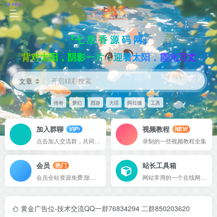
『七 里 香 源 码 网』
背对太阳，阴影一片；迎着太阳，霞光万丈
文章
开启精彩搜索
传奇
梦幻
西游
大话
阿拉德
工具
加入群聊
视频教程
VIP
NEW
点击加入交流群，共同探讨问题。
录制的一些视频教程全集
会员
站长工具箱
热门
会员全站资源免费.除寄售资源
网站常用的一个在线网页工具箱
黄金广告位-技术交流QQ一群76834294 二群850203620